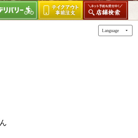
Lang
uage
ん