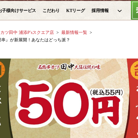
お子様向けサービス
こだわり
KTリーグ
採用情報
カツ田中 浦添P'sスクエア店
最新情報一覧
限串』が新展開！あなたはどっち派？