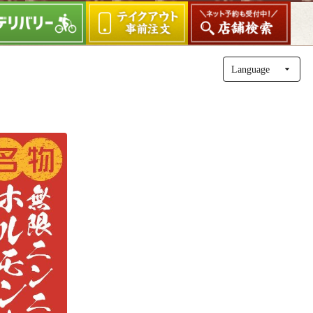
Lang
uage