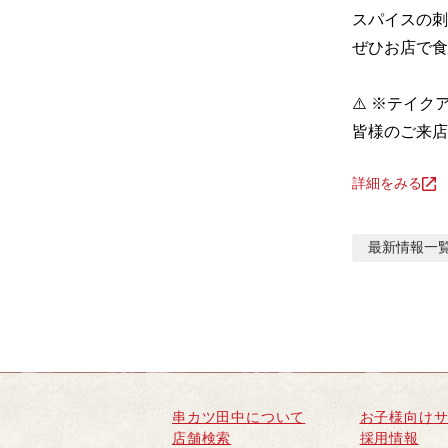
スパイスの刺
ぜひお店で食
⚠️ ※テイ
皆様のご来店
詳細をみる
最新情報
一
串カツ田中について
お子様向け
店舗検索
採用情報