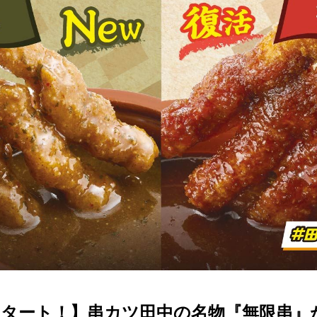
スタート！】串カツ田中の名物『無限串』