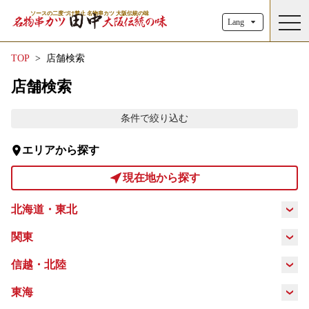
ソースの二度づけ禁止 名物串カツ 大阪伝統の味
toggl
Lang
TOP
店舗検索
店舗検索
条件で絞り込む
エリアから探す
現在地から探す
北海道・東北
北海道
青森県
岩手県
秋田県
関東
東京都
神奈川県
埼玉県
千葉県
信越・北陸
宮城県
山形県
福島県
新潟県
富山県
石川県
福井県
東海
茨城県
栃木県
群馬県
山梨県