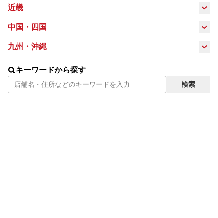
岐阜県
静岡県
愛知県
近畿
長野県
三重県
滋賀県
京都府
大阪府
中国・四国
鳥取県
島根県
岡山県
広島県
九州・沖縄
兵庫県
奈良県
福岡県
佐賀県
長崎県
熊本県
山口県
徳島県
香川県
愛媛県
キーワードから探す
検索
大分県
鹿児島県
宮崎県
沖縄県
高知県