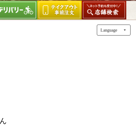
Lang
uage
ん